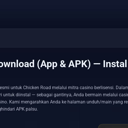
nload (App & APK) — Instal d
resmi untuk Chicken Road melalui mitra casino berlisensi. Dala
ri untuk diinstal — sebagai gantinya, Anda bermain melalui casin
asino. Kami mengarahkan Anda ke halaman unduh/main yang re
hindari APK palsu.