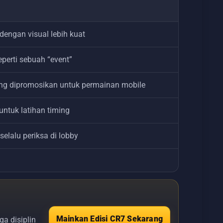
dengan visual lebih kuat
eperti sebuah “event”
ering dipromosikan untuk permainan mobile
 untuk latihan timing
selalu periksa di lobby
Mainkan Edisi CR7 Sekarang
a disiplin