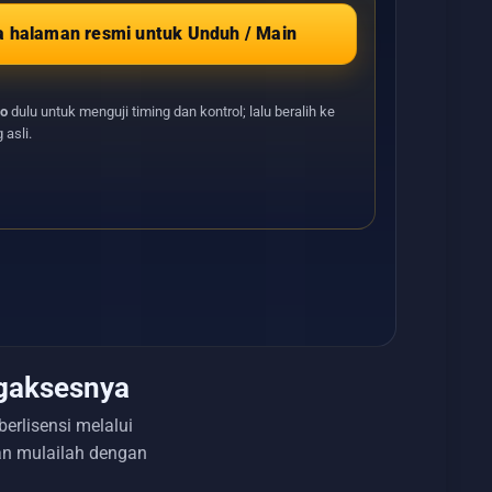
 halaman resmi untuk Unduh / Main
o
dulu untuk menguji timing dan kontrol; lalu beralih ke
asli.
ngaksesnya
rlisensi melalui
dan mulailah dengan