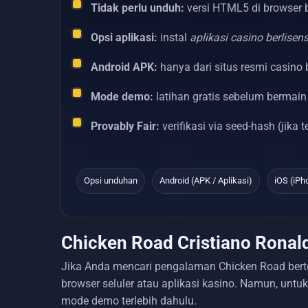
Tidak perlu unduh:
versi HTML5 di browser b
Opsi aplikasi:
instal
aplikasi casino berlisens
Android APK:
hanya dari situs resmi casino b
Mode demo:
latihan gratis sebelum bermain
Provably Fair:
verifikasi via seed-hash (jika t
Opsi unduhan
Android (APK / Aplikasi)
iOS (iPh
Chicken Road Cristiano Ronal
Jika Anda mencari pengalaman Chicken Road berte
browser seluler atau aplikasi kasino. Namun, untu
mode demo terlebih dahulu.