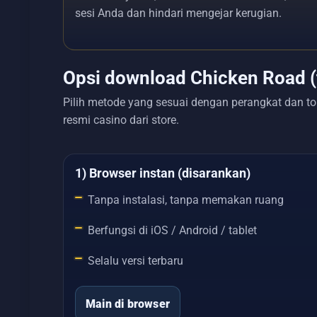
sesi Anda dan hindari mengejar kerugian.
Opsi download Chicken Road (
Pilih metode yang sesuai dengan perangkat dan to
resmi casino dari store.
1) Browser instan (disarankan)
Tanpa instalasi, tanpa memakan ruang
Berfungsi di iOS / Android / tablet
Selalu versi terbaru
Main di browser