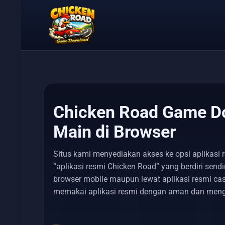
Chicken Road Game Dow
Main di Browser
Situs kami menyediakan akses ke opsi aplikasi 
“aplikasi resmi Chicken Road” yang berdiri sendi
browser mobile maupun lewat aplikasi resmi c
memakai aplikasi resmi dengan aman dan meng